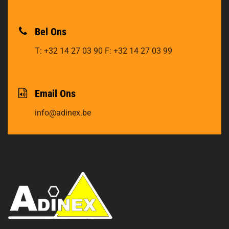
Bel Ons
T: +32 14 27 03 90
F: +32 14 27 03 99
Email Ons
info@adinex.be