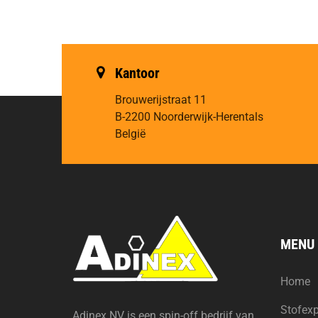
Kantoor
Brouwerijstraat 11
B-2200 Noorderwijk-Herentals
België
MENU
Home
Stofexp
Adinex NV is een spin-off bedrijf van