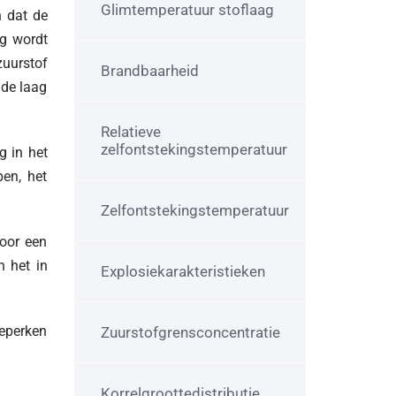
Glimtemperatuur stoflaag
n dat de
eg wordt
uurstof
Brandbaarheid
 de laag
Relatieve
zelfontstekingstemperatuur
g in het
pen, het
Zelfontstekingstemperatuur
door een
n het in
Explosiekarakteristieken
beperken
Zuurstofgrensconcentratie
Korrelgroottedistributie