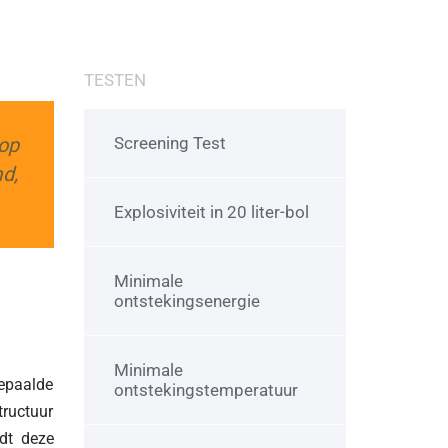
TESTEN
 op
Screening Test
d,
Explosiviteit in 20 liter-bol
Minimale
ontstekingsenergie
Minimale
bepaalde
ontstekingstemperatuur
tructuur
idt deze