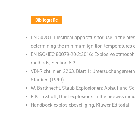
Bibliografie
EN 50281: Electrical apparatus for use in the pr
determining the minimum ignition temperatures o
EN ISO/IEC 80079-20-2:2016: Explosive atmospher
methods, Section 8.2
VDI-Richtlinien 2263, Blatt 1: Untersuchungsmet
Stäuben (1990)
W. Bartknecht, Staub Explosionen: Ablauf und
R.K. Eckhoff, Dust explosions in the process indu
Handboek explosiebeveiliging, Kluwer-Editorial