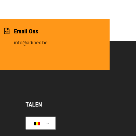
Email Ons
info@adinex.be
TALEN