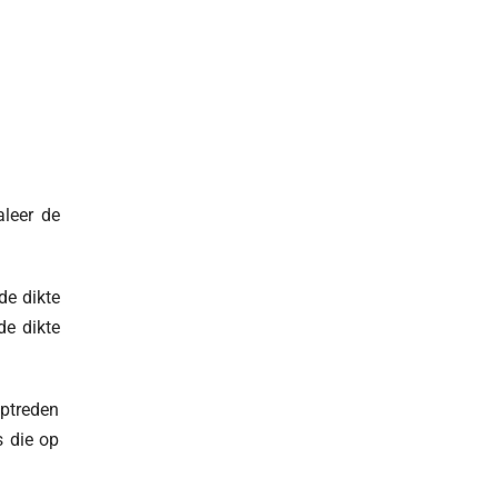
aleer de
de dikte
de dikte
optreden
 die op