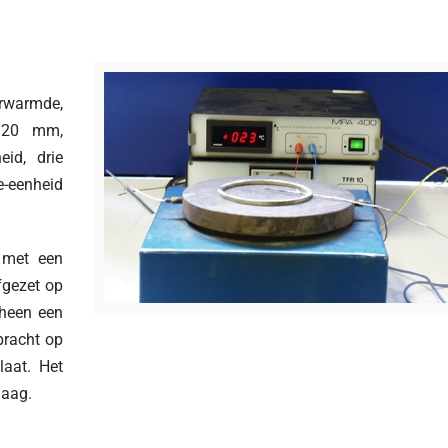
rwarmde,
≥ 20 mm,
id, drie
-eenheid
 met een
gezet op
rheen een
bracht op
aat. Het
laag.