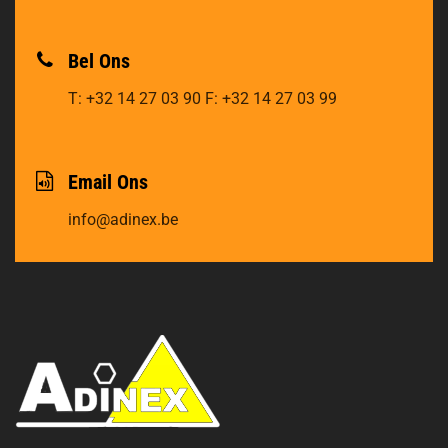
Bel Ons
T: +32 14 27 03 90
F: +32 14 27 03 99
Email Ons
info@adinex.be