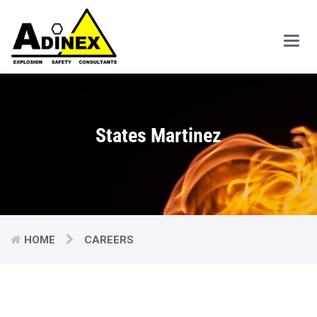
Main
Men
States Martinez
HOME
CAREERS