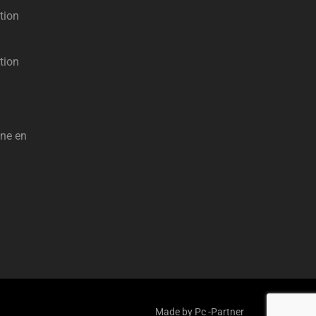
tion
tion
ène en
Made by Pc -Partner