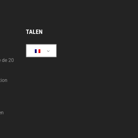
TALEN
e de 20
tion
en